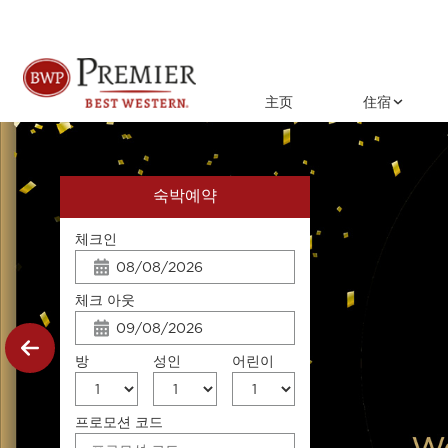
主页
住宿
숙박예약
체크인
체크 아웃
방
성인
어린이
프로모션 코드