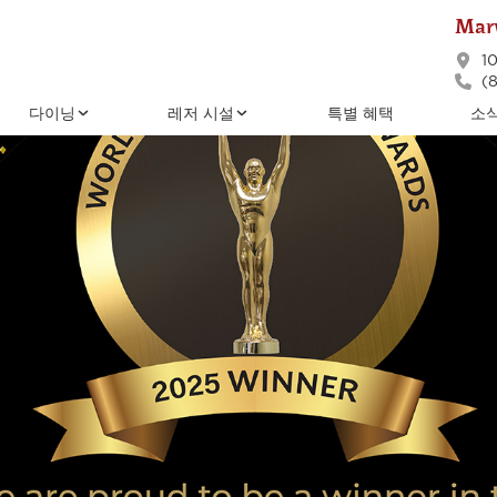
Marv
1
(8
다이닝
레저 시설
특별 혜택
소